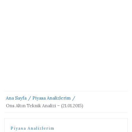
Ana Sayfa
Piyasa Analizlerim
Ons Altın Teknik Analizi – (21.01.2015)
Piyasa Analizlerim