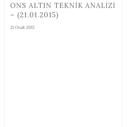
ONS ALTIN TEKNIK ANALIZI
– (21.01.2015)
21 Ocak 2015