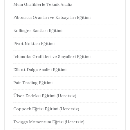
Mum Grafiklerle Teknik Analiz
Fibonacci Oranları ve Katsayıları Eğitimi
Bollinger Bantları Eğitimi
Pivot Noktası Eğitimi
İchimoku Grafikleri ve Sinyalleri Eğitimi
Elliott Dalga Analizi Eğitimi
Pair Trading Eğitimi
Ülser Endeksi Eğitimi (Ücretsiz)
Coppock Eğrisi Eğitimi (Ücretsiz)
Twiggs Momentum Eğrisi (Ücretsiz)