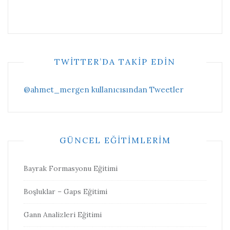
TWITTER’DA TAKIP EDIN
@ahmet_mergen kullanıcısından Tweetler
GÜNCEL EĞITIMLERIM
Bayrak Formasyonu Eğitimi
Boşluklar – Gaps Eğitimi
Gann Analizleri Eğitimi