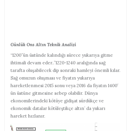
Günlük Ons Altın Teknik Analizi
“1200”ün üstünde kalındığı sürece yukarıya gitme
ihtimali devam eder..”1220-1240 aralığında sağ
tarafta oluşabilecek dip sonraki hamleyi önemli kılar.
Sağ omuzun oluşması ve fiyatın yukarıya
hareketlenmesi 2015 sonu veya 2016 da fiyatın 1400′
ün üstüne gitmesine sebep olabilir. Dünya
ekonomilerindeki kötüye gidişat sürdükçe ve
ekonomik datalar kötüleştikçe altın’ da yukarı
hareket hızlanır.