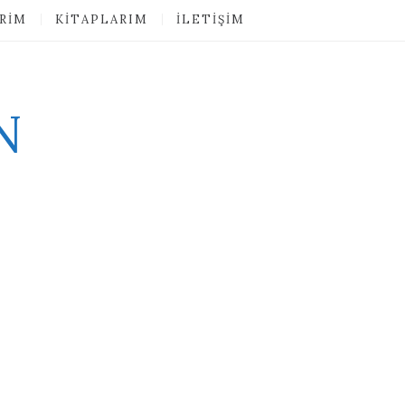
RIM
KITAPLARIM
İLETIŞIM
N