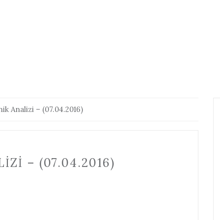
ik Analizi – (07.04.2016)
ZI – (07.04.2016)