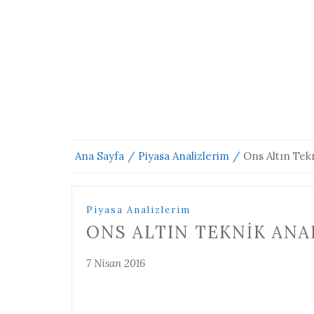
Ana Sayfa
Piyasa Analizlerim
Ons Altın Tekn
Piyasa Analizlerim
ONS ALTIN TEKNIK ANALI
7 Nisan 2016