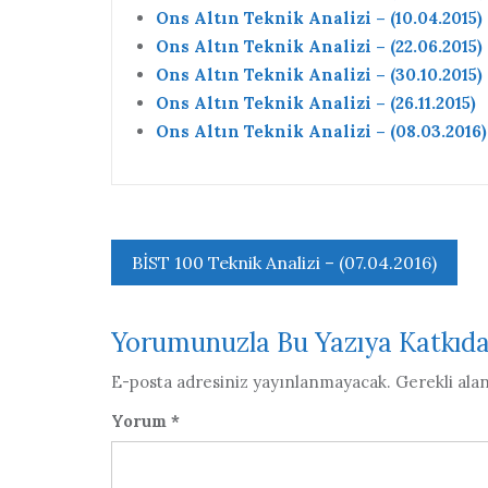
Ons Altın Teknik Analizi – (10.04.2015)
Ons Altın Teknik Analizi – (22.06.2015)
Ons Altın Teknik Analizi – (30.10.2015)
Ons Altın Teknik Analizi – (26.11.2015)
Ons Altın Teknik Analizi – (08.03.2016)
Yazı
BİST 100 Teknik Analizi – (07.04.2016)
gezinmesi
Yorumunuzla Bu Yazıya Katkıd
E-posta adresiniz yayınlanmayacak.
Gerekli ala
Yorum
*