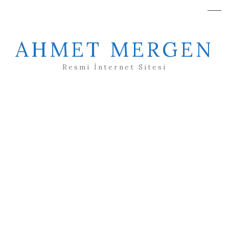
AHMET MERGEN
Resmi İnternet Sitesi