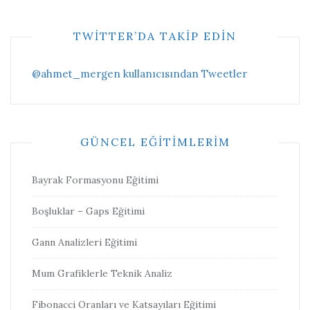
TWITTER’DA TAKIP EDIN
@ahmet_mergen kullanıcısından Tweetler
GÜNCEL EĞITIMLERIM
Bayrak Formasyonu Eğitimi
Boşluklar – Gaps Eğitimi
Gann Analizleri Eğitimi
Mum Grafiklerle Teknik Analiz
Fibonacci Oranları ve Katsayıları Eğitimi