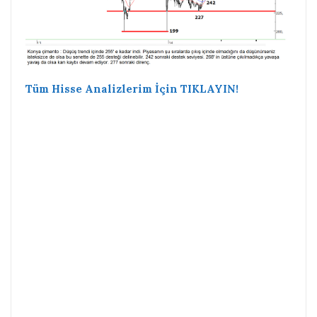
Tüm Hisse Analizlerim İçin TIKLAYIN!