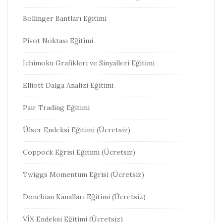
Bollinger Bantları Eğitimi
Pivot Noktası Eğitimi
İchimoku Grafikleri ve Sinyalleri Eğitimi
Elliott Dalga Analizi Eğitimi
Pair Trading Eğitimi
Ülser Endeksi Eğitimi (Ücretsiz)
Coppock Eğrisi Eğitimi (Ücretsiz)
Twiggs Momentum Eğrisi (Ücretsiz)
Donchian Kanalları Eğitimi (Ücretsiz)
VİX Endeksi Eğitimi (Ücretsiz)