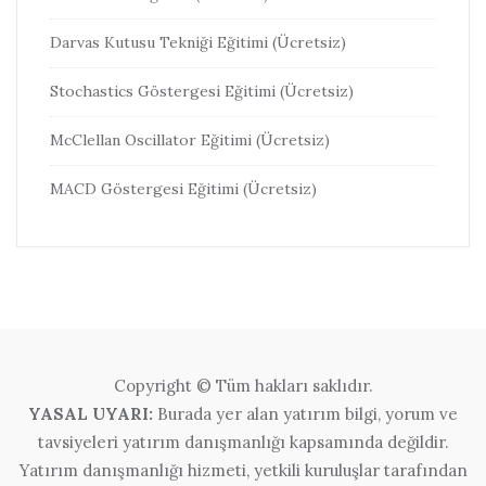
Darvas Kutusu Tekniği Eğitimi (Ücretsiz)
Stochastics Göstergesi Eğitimi (Ücretsiz)
McClellan Oscillator Eğitimi (Ücretsiz)
MACD Göstergesi Eğitimi (Ücretsiz)
Copyright © Tüm hakları saklıdır.
YASAL UYARI:
Burada yer alan yatırım bilgi, yorum ve
tavsiyeleri yatırım danışmanlığı kapsamında değildir.
Yatırım danışmanlığı hizmeti, yetkili kuruluşlar tarafından