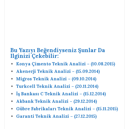
Bu Yazıyı Beğendiyseniz Şunlar Da
Ilginizi Çekebilir:
Konya Çimento Teknik Analizi – (10.08.2015)
Akenerji Teknik Analizi – (15.09.2014)
Migros Teknik Analizi – (09.10.2014)
Turkcell Teknik Analizi – (20.11.2014)
İş Bankası C Teknik Analizi – (15.12.2014)
Akbank Teknik Analizi – (29.12.2014)
Gübre Fabrikaları Teknik Analizi – (15.11.2015)
Garanti Teknik Analizi – (27.12.2015)