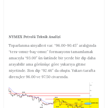
NYMEX Petrolü Teknik Analizi
Toparlanma sinyalleri var. “96.00-90.45″ aralığında
“ters-omuz-baş-omuz” formasyonu tamamlamak
amacıyla “93.00″ ün üstünde bir yerde bir dip daha
arayabilir ama görünüşe göre yukarıya gitme
niyetinde. Son dip “92.46″ da oluştu. Yukarı tarafta
dirençler 96.00 ve 97.50 civarında.