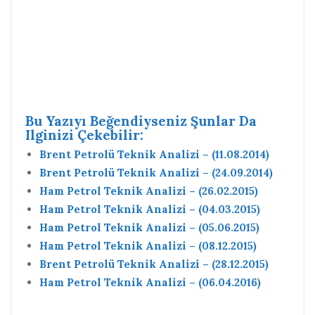
Bu Yazıyı Beğendiyseniz Şunlar Da
Ilginizi Çekebilir:
Brent Petrolü Teknik Analizi – (11.08.2014)
Brent Petrolü Teknik Analizi – (24.09.2014)
Ham Petrol Teknik Analizi – (26.02.2015)
Ham Petrol Teknik Analizi – (04.03.2015)
Ham Petrol Teknik Analizi – (05.06.2015)
Ham Petrol Teknik Analizi – (08.12.2015)
Brent Petrolü Teknik Analizi – (28.12.2015)
Ham Petrol Teknik Analizi – (06.04.2016)