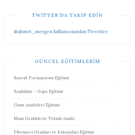
TWITTER’DA TAKIP EDIN
@ahmet_mergen kullanıcısından Tweetler
GÜNCEL EĞITIMLERIM
Bayrak Formasyonu Eğitimi
Boşluklar – Gaps Eğitimi
Gann Analizleri Eğitimi
Mum Grafiklerle Teknik Analiz
Fibonacci Oranları ve Katsayıları Eğitimi