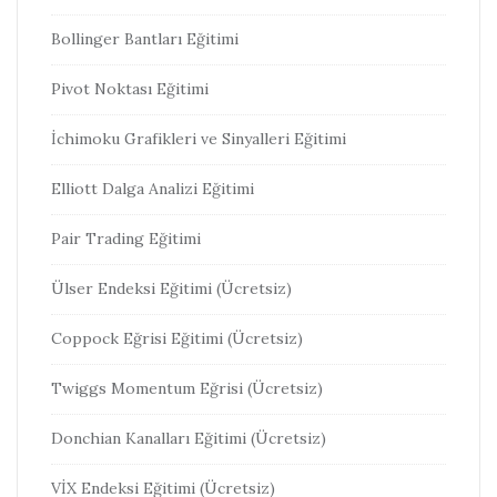
Bollinger Bantları Eğitimi
Pivot Noktası Eğitimi
İchimoku Grafikleri ve Sinyalleri Eğitimi
Elliott Dalga Analizi Eğitimi
Pair Trading Eğitimi
Ülser Endeksi Eğitimi (Ücretsiz)
Coppock Eğrisi Eğitimi (Ücretsiz)
Twiggs Momentum Eğrisi (Ücretsiz)
Donchian Kanalları Eğitimi (Ücretsiz)
VİX Endeksi Eğitimi (Ücretsiz)