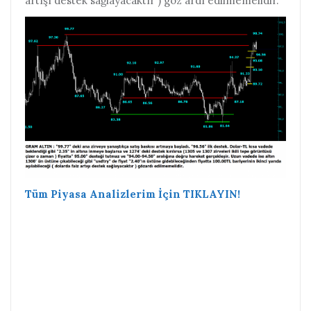
artışı destek sağlayacaktır ) göz ardı edilmemelidir.
Tüm Piyasa Analizlerim İçin TIKLAYIN!