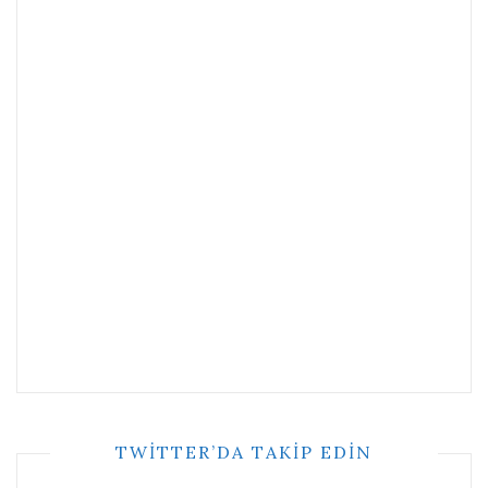
TWITTER’DA TAKIP EDIN