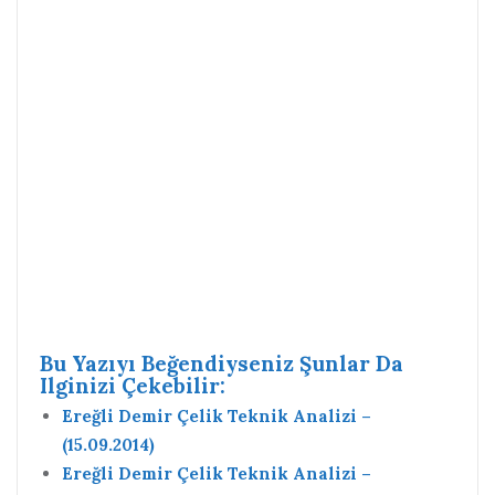
Bu Yazıyı Beğendiyseniz Şunlar Da
Ilginizi Çekebilir:
Ereğli Demir Çelik Teknik Analizi –
(15.09.2014)
Ereğli Demir Çelik Teknik Analizi –