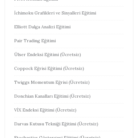
İchimoku Grafikleri ve Sinyalleri Eğitimi
Elliott Dalga Analizi Eğitimi
Pair Trading Eğitimi
Ülser Endeksi Eğitimi (Ücretsiz)
Coppock Eğrisi Eğitimi (Ücretsiz)
Twiggs Momentum Eğrisi (Ücretsiz)
Donchian Kanalları Eğitimi (Ücretsiz)
VİX Endeksi Eğitimi (Ücretsiz)
Darvas Kutusu Tekniği Eğitimi (Ücretsiz)
Stochastics Göstergesi Eğitimi (Ücretsiz)