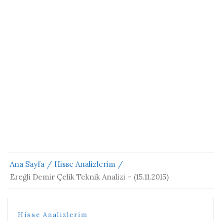
Ana Sayfa
Hisse Analizlerim
Ereğli Demir Çelik Teknik Analizi – (15.11.2015)
Hisse Analizlerim