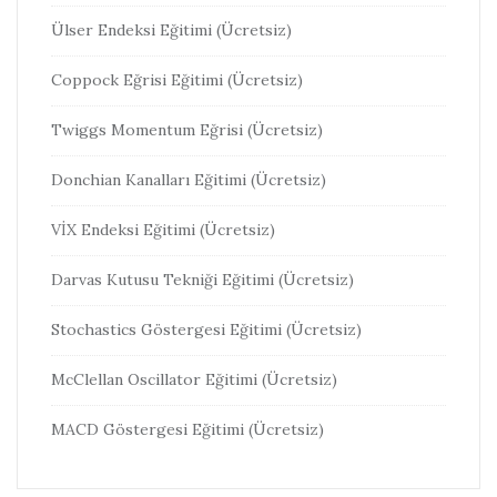
Ülser Endeksi Eğitimi (Ücretsiz)
Coppock Eğrisi Eğitimi (Ücretsiz)
Twiggs Momentum Eğrisi (Ücretsiz)
Donchian Kanalları Eğitimi (Ücretsiz)
VİX Endeksi Eğitimi (Ücretsiz)
Darvas Kutusu Tekniği Eğitimi (Ücretsiz)
Stochastics Göstergesi Eğitimi (Ücretsiz)
McClellan Oscillator Eğitimi (Ücretsiz)
MACD Göstergesi Eğitimi (Ücretsiz)