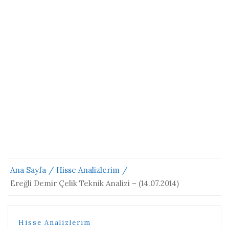
Ana Sayfa
Hisse Analizlerim
Ereğli Demir Çelik Teknik Analizi – (14.07.2014)
Hisse Analizlerim