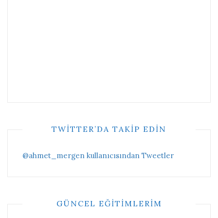
TWITTER’DA TAKIP EDIN
@ahmet_mergen kullanıcısından Tweetler
GÜNCEL EĞITIMLERIM