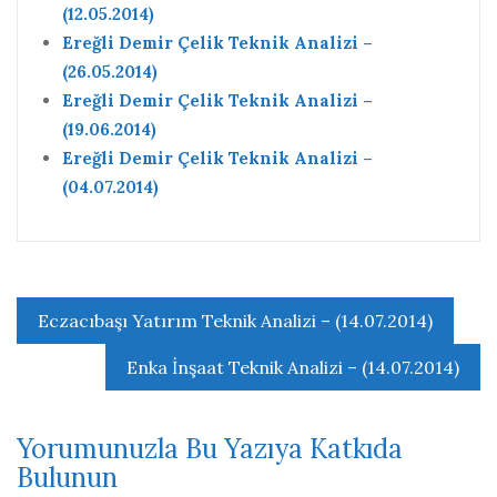
(12.05.2014)
Ereğli Demir Çelik Teknik Analizi –
(26.05.2014)
Ereğli Demir Çelik Teknik Analizi –
(19.06.2014)
Ereğli Demir Çelik Teknik Analizi –
(04.07.2014)
Yazı
Eczacıbaşı Yatırım Teknik Analizi – (14.07.2014)
gezinmesi
Enka İnşaat Teknik Analizi – (14.07.2014)
Yorumunuzla Bu Yazıya Katkıda
Bulunun