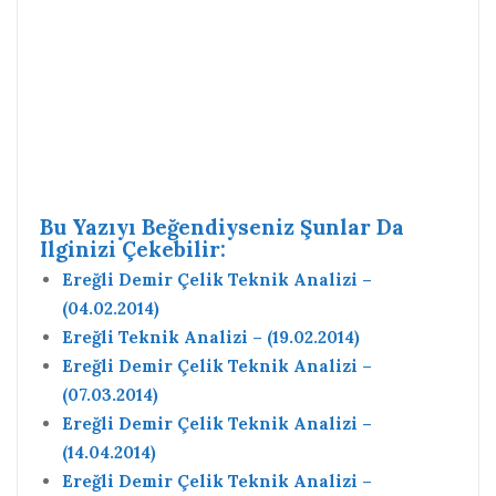
Bu Yazıyı Beğendiyseniz Şunlar Da
Ilginizi Çekebilir:
Ereğli Demir Çelik Teknik Analizi –
(04.02.2014)
Ereğli Teknik Analizi – (19.02.2014)
Ereğli Demir Çelik Teknik Analizi –
(07.03.2014)
Ereğli Demir Çelik Teknik Analizi –
(14.04.2014)
Ereğli Demir Çelik Teknik Analizi –