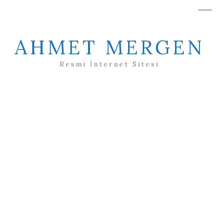
AHMET MERGEN
Resmi İnternet Sitesi