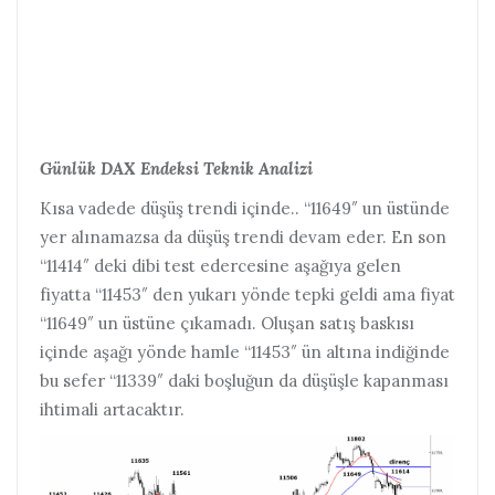
Günlük DAX Endeksi Teknik Analizi
Kısa vadede düşüş trendi içinde.. “11649″ un üstünde
yer alınamazsa da düşüş trendi devam eder. En son
“11414″ deki dibi test edercesine aşağıya gelen
fiyatta “11453″ den yukarı yönde tepki geldi ama fiyat
“11649″ un üstüne çıkamadı. Oluşan satış baskısı
içinde aşağı yönde hamle “11453″ ün altına indiğinde
bu sefer “11339″ daki boşluğun da düşüşle kapanması
ihtimali artacaktır.