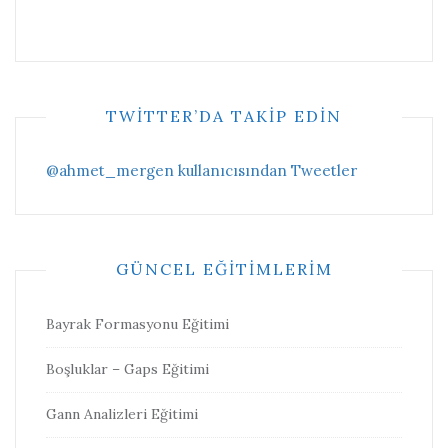
TWITTER’DA TAKIP EDIN
@ahmet_mergen kullanıcısından Tweetler
GÜNCEL EĞITIMLERIM
Bayrak Formasyonu Eğitimi
Boşluklar – Gaps Eğitimi
Gann Analizleri Eğitimi