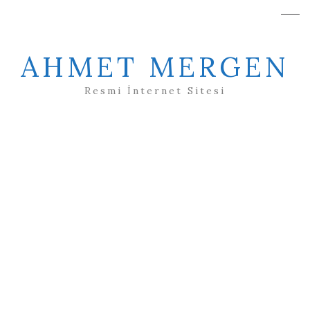
AHMET MERGEN
Resmi İnternet Sitesi