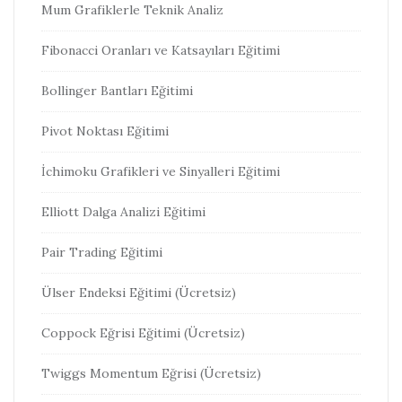
Mum Grafiklerle Teknik Analiz
Fibonacci Oranları ve Katsayıları Eğitimi
Bollinger Bantları Eğitimi
Pivot Noktası Eğitimi
İchimoku Grafikleri ve Sinyalleri Eğitimi
Elliott Dalga Analizi Eğitimi
Pair Trading Eğitimi
Ülser Endeksi Eğitimi (Ücretsiz)
Coppock Eğrisi Eğitimi (Ücretsiz)
Twiggs Momentum Eğrisi (Ücretsiz)