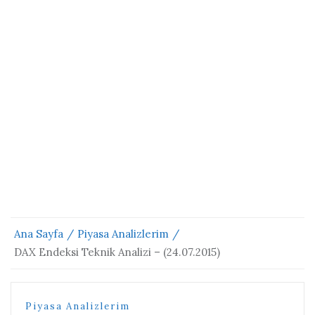
Ana Sayfa
Piyasa Analizlerim
DAX Endeksi Teknik Analizi – (24.07.2015)
Piyasa Analizlerim