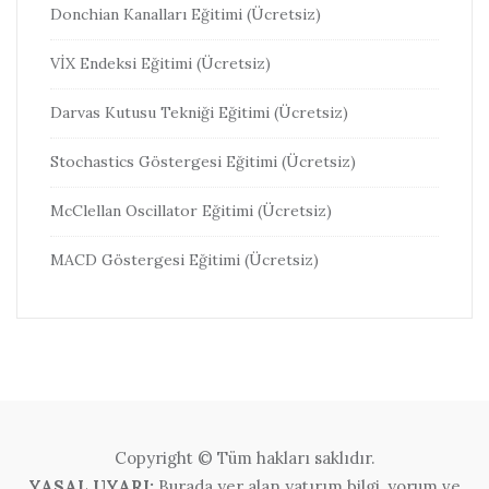
Donchian Kanalları Eğitimi (Ücretsiz)
VİX Endeksi Eğitimi (Ücretsiz)
Darvas Kutusu Tekniği Eğitimi (Ücretsiz)
Stochastics Göstergesi Eğitimi (Ücretsiz)
McClellan Oscillator Eğitimi (Ücretsiz)
MACD Göstergesi Eğitimi (Ücretsiz)
Copyright © Tüm hakları saklıdır.
YASAL UYARI:
Burada yer alan yatırım bilgi, yorum ve