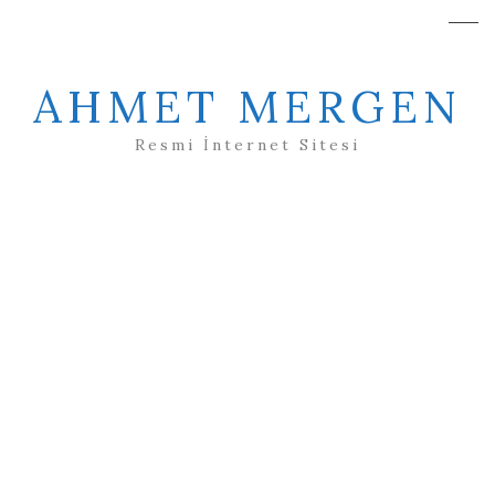
AHMET MERGEN
Resmi İnternet Sitesi