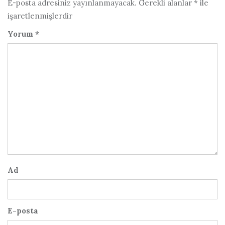
E-posta adresiniz yayınlanmayacak.
Gerekli alanlar
*
ile
işaretlenmişlerdir
Yorum
*
Ad
E-posta