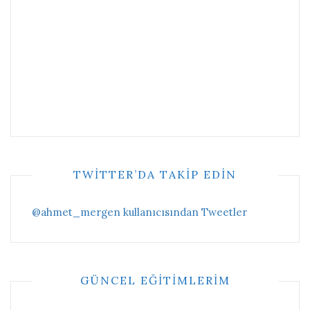
TWITTER’DA TAKIP EDIN
@ahmet_mergen kullanıcısından Tweetler
GÜNCEL EĞITIMLERIM