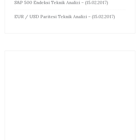
S&P 500 Endeksi Teknik Analizi – (15.02.2017)
EUR / USD Paritesi Teknik Analizi – (15.02.2017)