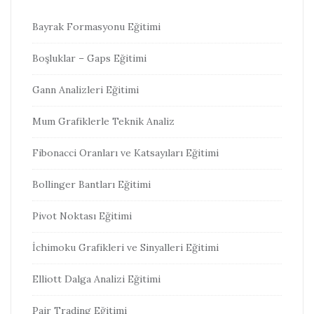
Bayrak Formasyonu Eğitimi
Boşluklar – Gaps Eğitimi
Gann Analizleri Eğitimi
Mum Grafiklerle Teknik Analiz
Fibonacci Oranları ve Katsayıları Eğitimi
Bollinger Bantları Eğitimi
Pivot Noktası Eğitimi
İchimoku Grafikleri ve Sinyalleri Eğitimi
Elliott Dalga Analizi Eğitimi
Pair Trading Eğitimi