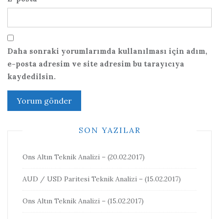
Daha sonraki yorumlarımda kullanılması için adım,
e-posta adresim ve site adresim bu tarayıcıya
kaydedilsin.
SON YAZILAR
Ons Altın Teknik Analizi – (20.02.2017)
AUD / USD Paritesi Teknik Analizi – (15.02.2017)
Ons Altın Teknik Analizi – (15.02.2017)