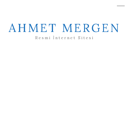
AHMET MERGEN
Resmi İnternet Sitesi