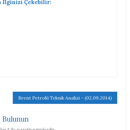
Ilginizi Çekebilir:
Brent Petrolü Teknik Analizi – (02.09.2014)
a Bulunun
nlar
*
ile işaretlenmişlerdir