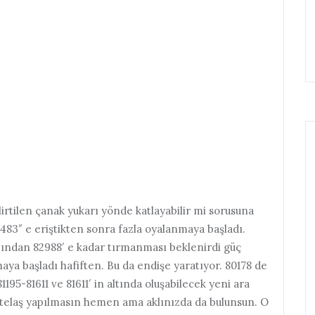
belirtilen çanak yukarı yönde katlayabilir mi sorusuna
0483″ e eriştikten sonra fazla oyalanmaya başladı.
zından 82988′ e kadar tırmanması beklenirdi güç
ya başladı hafiften. Bu da endişe yaratıyor. 80178 de
1195-81611 ve 81611′ in altında oluşabilecek yeni ara
ye telaş yapılmasın hemen ama aklınızda da bulunsun. O