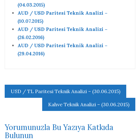
(04.03.2015)
AUD / USD Paritesi Teknik Analizi –
(10.07.2015)
AUD / USD Paritesi Teknik Analizi –
(26.02.2016)
AUD / USD Paritesi Teknik Analizi –
(29.04.2016)
Yazı
USD / TL Paritesi Teknik Analizi – (30.06.2015)
gezinmesi
Kahve Teknik Analizi – (30.06.2015)
Yorumunuzla Bu Yazıya Katkıda
Bulunun