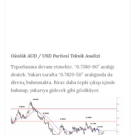
Günlük AUD / USD Paritesi Teknik Analizi
Toparlanma devam etmekte. “0.7580-90″ aralığı
destek. Yukarı tarafta “0.7820-50″ aralığında da
direnç bulunmakta. Biraz daha tepki çıkışı içinde
bulunup, yukarıya gidecek gibi gözüküyor.