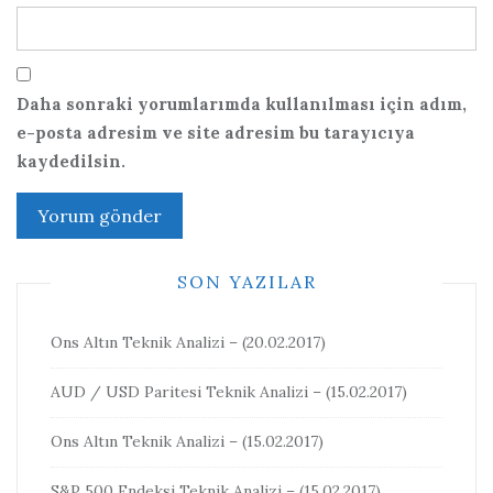
Daha sonraki yorumlarımda kullanılması için adım,
e-posta adresim ve site adresim bu tarayıcıya
kaydedilsin.
SON YAZILAR
Ons Altın Teknik Analizi – (20.02.2017)
AUD / USD Paritesi Teknik Analizi – (15.02.2017)
Ons Altın Teknik Analizi – (15.02.2017)
S&P 500 Endeksi Teknik Analizi – (15.02.2017)